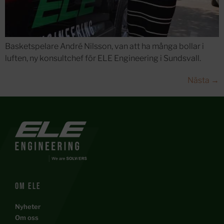
Basketspelare André Nilsson, van att ha många bollar i
luften, ny konsultchef för ELE Engineering i Sundsvall.
Nästa
→
Om ele
Nyheter
Om oss