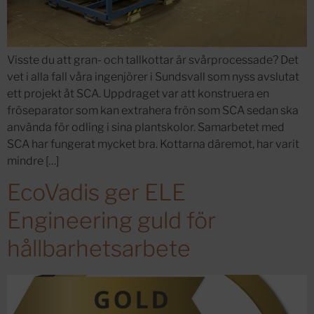
Visste du att gran- och tallkottar är svårprocessade? Det
vet i alla fall våra ingenjörer i Sundsvall som nyss avslutat
ett projekt åt SCA. Uppdraget var att konstruera en
fröseparator som kan extrahera frön som SCA sedan ska
använda för odling i sina plantskolor. Samarbetet med
SCA har fungerat mycket bra. Kottarna däremot, har varit
mindre […]
EcoVadis ger ELE
Engineering guld för
hållbarhetsarbete