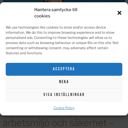
Hantera samtycke till
cookies
We use technologies like cookies to store and/or access device
information. We do this to improve browsing experience and to show
personalised ads. Consenting to these technologies will allow us to
process data such as browsing behaviour or unique IDs on this site. Not
consenting or withdrawing consent, may adversely affect certain
features and functions.
Acceptera
Basketspelare André Nilsson, van att ha många bollar i
Neka
luften, ny konsultchef för ELE Engineering i Sundsvall.
Visa inställningar
Projektledningstjänster
Cookie Policy
inom kvalité, miljö,
arbetsmiljö och säkerhet –