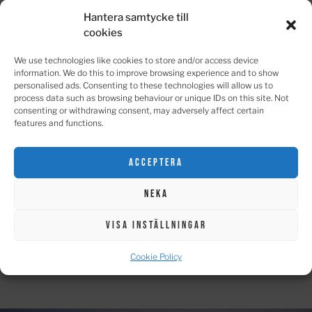
en sund och stödjande verksamhetskultur. Varje anställd har
Hantera samtycke till
ett ansvar att bidra till arbetsgemenskapens atmosfär och
cookies
kollegornas välbefinnande, och goda arbetsmiljökunskaper är
en viktig del av dagens yrkeskompetens.
We use technologies like cookies to store and/or access device
information. We do this to improve browsing experience and to show
Vi på ELE Engineering värdesätter mångfald och erbjuder lika
personalised ads. Consenting to these technologies will allow us to
möjligheter oavsett kön, etniskt ursprung, religion,
process data such as browsing behaviour or unique IDs on this site. Not
consenting or withdrawing consent, may adversely affect certain
funktionsvariation, ålder eller sexuell läggning. Vi på ELE
features and functions.
tillsammans med de övriga Solwers-företagen främjar
välbefinnande i arbetet och värnar våra traditioner och kultur.
Acceptera
En puls-undersökning som mäter personalens tillfredsställelse
genomförs minst en gång om året. Personalens välbefinnande
Neka
och trivsel är centrala frågor på ELE Engineering.
Visa inställningar
Kontakt
Cookie Policy