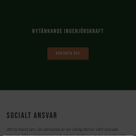
Nytänkande ingenjörskraft
Kontakta oss
Socialt ansvar
Att ta hand om vår personal är en viktig del av vårt sociala
ansvar. Våra värderingar och etiska riktlinjer utgör grunden för