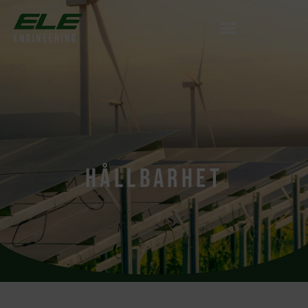
HÅLLBARHET