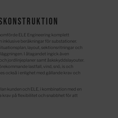
skonstruktion
enomförde ELE Engineering komplett
 inklusive beräkningar för substationer.
uationsplan, layout, sektionsritningar och
nläggningen. I åtagandet ingick även
och jordlinjeplaner samt åskskyddslayouter.
rekommande lastfall, vind, snö, is och
es också i enlighet med gällande krav och
llan kunden och ELE, i kombination med en
a krav på flexibilitet och snabbhet för att