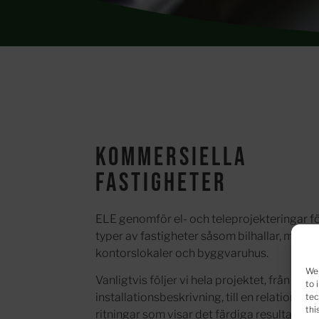
Kommersiella
fastigheter
ELE genomför el- och teleprojekteringar fö
typer av fastigheter såsom bilhallar, matva
kontorslokaler och byggvaruhus.
We 
Vanligtvis följer vi hela projektet, från att 
to 
installationsbeskrivning, till en relationsh
tec
thi
ritningar som visar det färdiga resultatet.