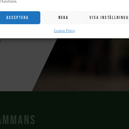
 functions.
ningar och
ed våra
Acceptera
Neka
Visa inställninga
Cookie Policy
d olika
h
sammans