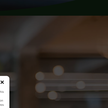
his
 on
res