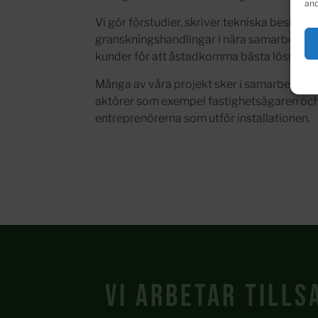
and
Vi gör förstudier, skriver tekniska beskriv
granskningshandlingar i nära samarbete m
kunder för att åstadkomma bästa lösning!
Många av våra projekt sker i samarbete me
aktörer som exempel fastighetsägaren oc
entreprenörerna som utför installationen.
Vi arbetar till