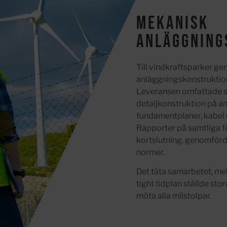
Mekanisk
anläggning
Till vindkraftsparker g
anläggningskonstruktion
Leveransen omfattade sit
detaljkonstruktion på a
fundamentplaner, kabel 
Rapporter på samtliga fö
kortslutning, genomförd
normer.
Det täta samarbetet, me
tight tidplan ställde stor
möta alla milstolpar.