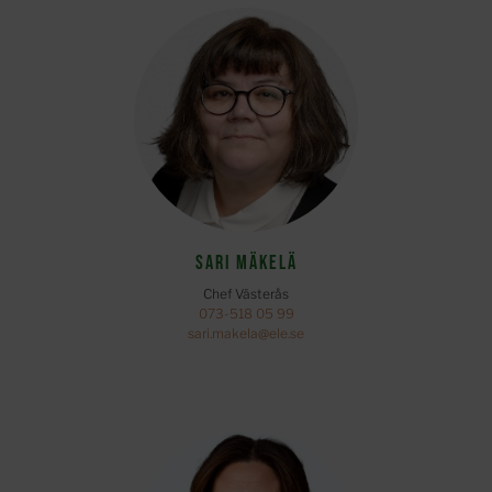
Sari Mäkelä
Chef Västerås
073-518 05 99
sari.makela@ele.se