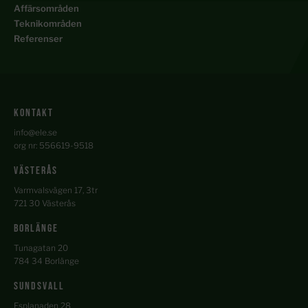
Affärsområden
Teknikområden
Referenser
kontakt
info@ele.se
org nr: 556619-9518
Västerås
Varmvalsvägen 17, 3tr
721 30 Västerås
BORLÄNGE
Tunagatan 20
784 34 Borlänge
Sundsvall
Esplanaden 28