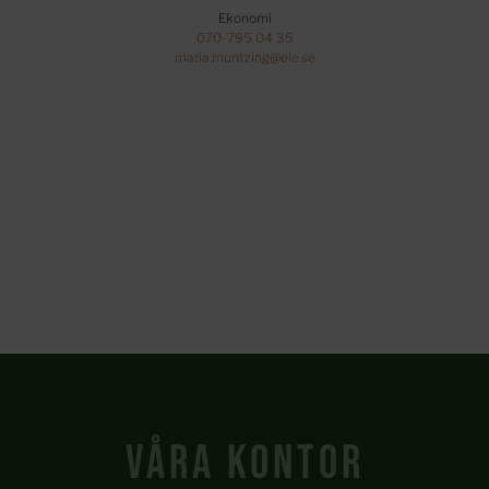
Ekonomi
070-795 04 35
maria.muntzing@ele.se
Våra kontor